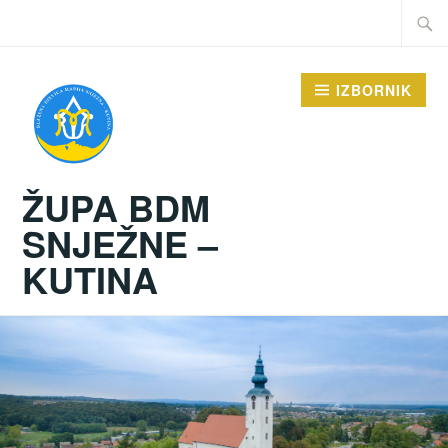
Preskoči
Traži:
na
sadržaj
IZBORNIK
ŽUPA BDM
SNJEŽNE –
KUTINA