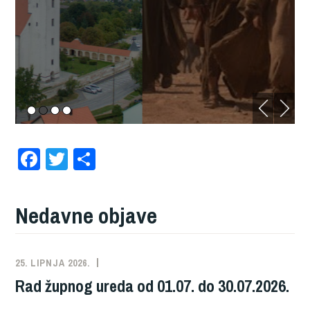
F
T
S
a
wi
h
c
tt
ar
Nedavne objave
e
er
e
b
o
25. LIPNJA 2026.
NEKATEGORIZIRANO
Rad župnog ureda od 01.07. do 30.07.2026.
o