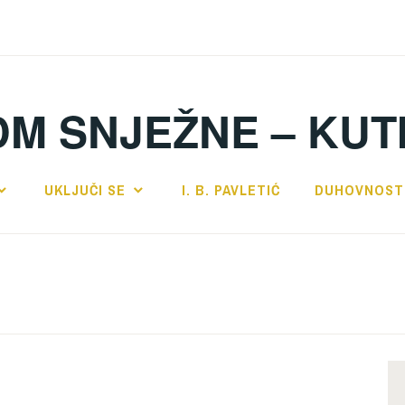
DM SNJEŽNE – KUT
UKLJUČI SE
I. B. PAVLETIĆ
DUHOVNOST