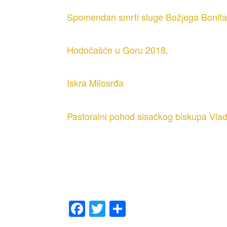
Spomendan smrti sluge Božjega Bonifac
Hodočašće u Goru 2018.
Iskra Milosrđa
Pastoralni pohod sisačkog biskupa Vla
F
T
S
a
wi
h