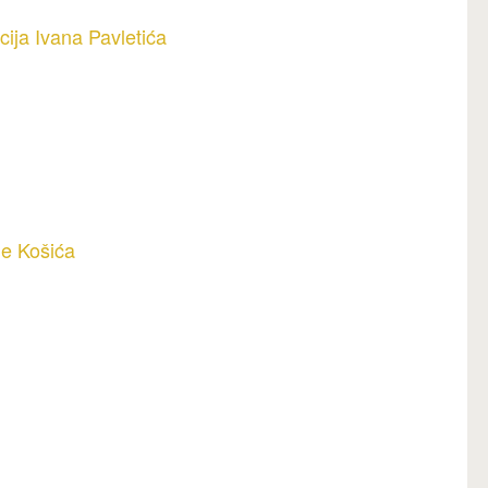
ija Ivana Pavletića
de Košića