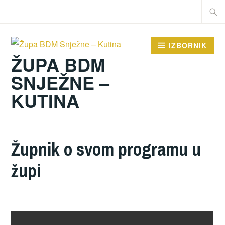
Preskoči
Traži:
na
sadržaj
IZBORNIK
ŽUPA BDM
SNJEŽNE –
KUTINA
Župnik o svom programu u
župi