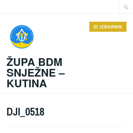
Preskoči
Traži:
na
sadržaj
IZBORNIK
ŽUPA BDM
SNJEŽNE –
KUTINA
DJI_0518