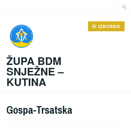
Preskoči
Traži:
na
sadržaj
IZBORNIK
ŽUPA BDM
SNJEŽNE –
KUTINA
Gospa-Trsatska