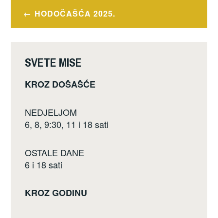
e
er
e
Navigacija
HODOČAŠĆA 2025.
b
objava
o
o
SVETE MISE
k
KROZ DOŠAŠĆE
NEDJELJOM
6, 8, 9:30, 11 i 18 sati
OSTALE DANE
6 i 18 sati
KROZ GODINU