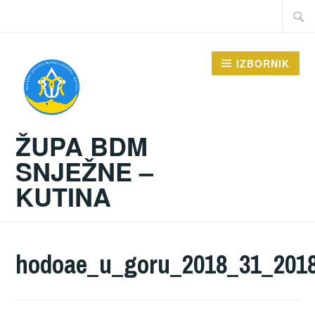
Preskoči
Traži:
na
sadržaj
IZBORNIK
ŽUPA BDM
SNJEŽNE –
KUTINA
hodoae_u_goru_2018_31_201