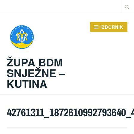
Preskoči
Traži:
na
sadržaj
IZBORNIK
ŽUPA BDM
SNJEŽNE –
KUTINA
42761311_1872610992793640_