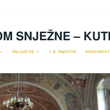
DM SNJEŽNE – KUT
UKLJUČI SE
I. B. PAVLETIĆ
DUHOVNOST