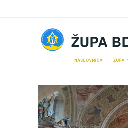
Preskoči
na
sadržaj
ŽUPA B
NASLOVNICA
ŽUPA