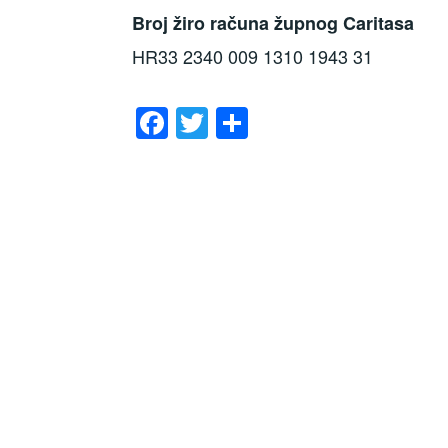
Broj žiro računa župnog Caritasa
HR33 2340 009 1310 1943 31
F
T
S
a
wi
h
c
tt
ar
e
er
e
b
o
o
k