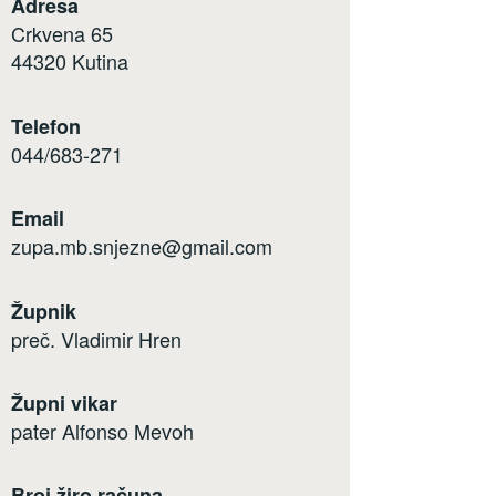
Adresa
Crkvena 65
44320 Kutina
Telefon
044/683-271
Email
zupa.mb.snjezne@gmail.com
Župnik
preč. Vladimir Hren
Župni vikar
pater Alfonso Mevoh
Broj žiro računa