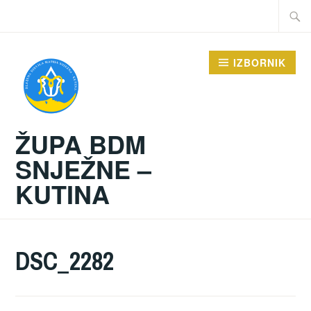
Preskoči
Traži:
na
sadržaj
IZBORNIK
ŽUPA BDM
SNJEŽNE –
KUTINA
DSC_2282