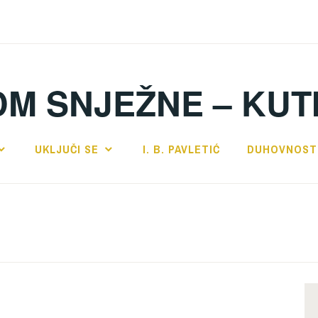
DM SNJEŽNE – KUT
UKLJUČI SE
I. B. PAVLETIĆ
DUHOVNOST