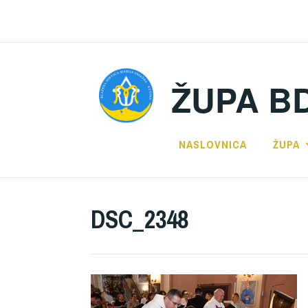
Preskoči
na
sadržaj
ŽUPA B
NASLOVNICA
ŽUPA
DSC_2348