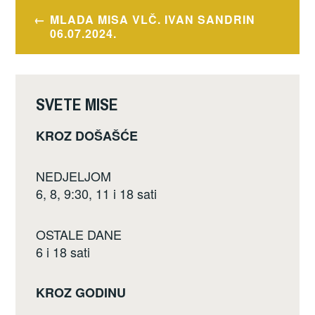
e
er
e
Navigacija
MLADA MISA VLČ. IVAN SANDRIN
b
objava
06.07.2024.
o
o
k
SVETE MISE
KROZ DOŠAŠĆE
NEDJELJOM
6, 8, 9:30, 11 i 18 sati
OSTALE DANE
6 i 18 sati
KROZ GODINU