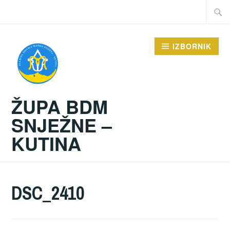
Preskoči
Traži:
na
sadržaj
IZBORNIK
ŽUPA BDM
SNJEŽNE –
KUTINA
DSC_2410