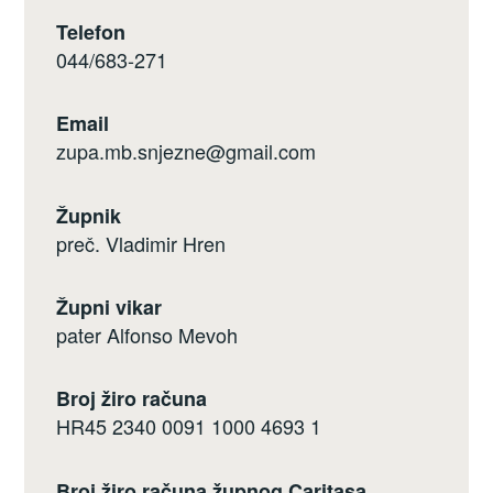
Telefon
044/683-271
Email
zupa.mb.snjezne@gmail.com
Župnik
preč. Vladimir Hren
Župni vikar
pater Alfonso Mevoh
Broj žiro računa
HR45 2340 0091 1000 4693 1
Broj žiro računa župnog Caritasa