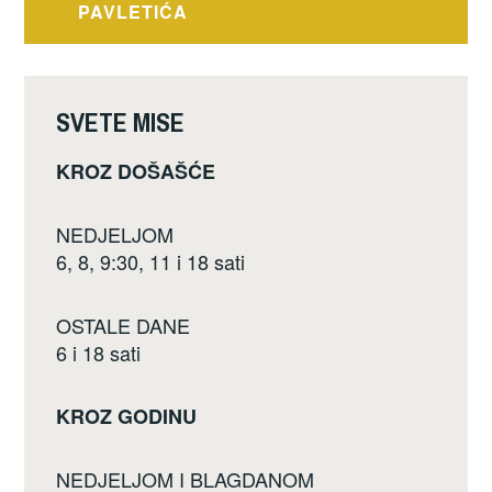
PAVLETIĆA
o
o
k
SVETE MISE
KROZ DOŠAŠĆE
NEDJELJOM
6, 8, 9:30, 11 i 18 sati
OSTALE DANE
6 i 18 sati
KROZ GODINU
NEDJELJOM I BLAGDANOM