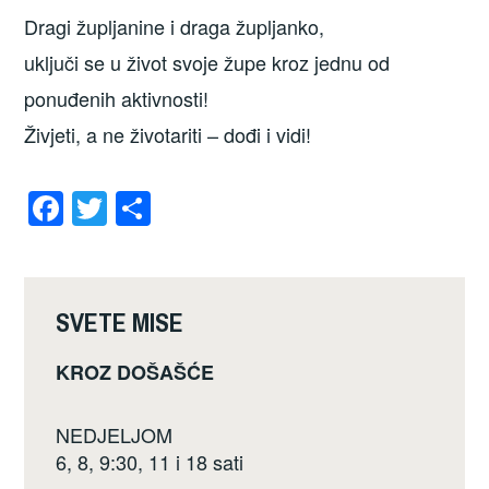
Dragi župljanine i draga župljanko,
uključi se u život svoje župe kroz jednu od
ponuđenih aktivnosti!
Živjeti, a ne životariti – dođi i vidi!
F
T
S
a
wi
h
c
tt
ar
e
er
e
SVETE MISE
b
KROZ DOŠAŠĆE
o
o
NEDJELJOM
k
6, 8, 9:30, 11 i 18 sati