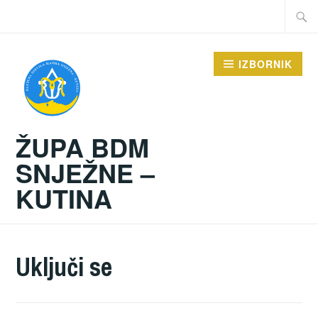
Preskoči
Traži:
na
sadržaj
IZBORNIK
ŽUPA BDM
SNJEŽNE –
KUTINA
Uključi se