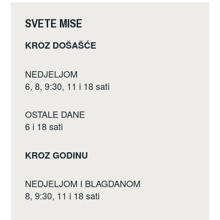
c
tt
ar
e
er
e
SVETE MISE
b
KROZ DOŠAŠĆE
o
o
NEDJELJOM
k
6, 8, 9:30, 11 i 18 sati
OSTALE DANE
6 i 18 sati
KROZ GODINU
NEDJELJOM I BLAGDANOM
8, 9:30, 11 i 18 sati