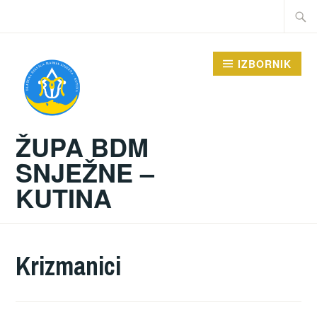
Preskoči
Traži:
na
sadržaj
IZBORNIK
ŽUPA BDM
SNJEŽNE –
KUTINA
Krizmanici