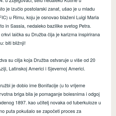
4. u Zbjegovači, selu nedaleko Kutine u
to je izučio postolarski zanat, ušao je u mladu
C) u Rimu, koju je osnovao blaženi Luigi Maria
to in Sassia, nedaleko bazilike svetog Petra.
rkvi laička su Družba čija je karizma inspirirana
biti bližnji!
va su cilja koja Družba ostvaruje u više od 20
Aziji, Latinskoj Americi i Sjevernoj Americi.
Družbi je dobio ime Bonifacije (u to vrijeme
prvotna briga bila je pomaganje bolesnima i odgoj
udenog 1897. kao učitelj novaka od tuberkuloze u
uno puta pokušalo se započeti proces za