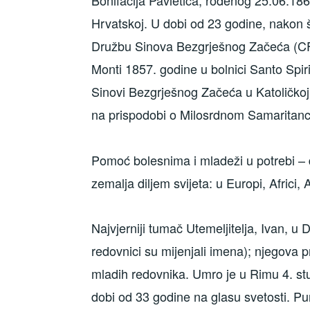
Bonifacija Pavletića, rođenog 25.06.186
Hrvatskoj. U dobi od 23 godine, nakon š
Družbu Sinova Bezgrješnog Začeća (CFI
Monti 1857. godine u bolnici Santo Spiri
Sinovi Bezgrješnog Začeća u Katoličkoj c
na prispodobi o Milosrdnom Samaritancu: 
Pomoć bolesnima i mladeži u potrebi – d
zemalja diljem svijeta: u Europi, Africi, 
Najvjerniji tumač Utemeljitelja, Ivan, u 
redovnici su mijenjali imena); njegova 
mladih redovnika. Umro je u Rimu 4. st
dobi od 33 godine na glasu svetosti. P