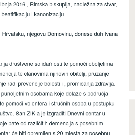
 svibnja 2016., Rimska biskupija, nadležna za stvar,
eatifikaciju i kanonizaciju.
u Hrvatsku, njegovu Domovinu, donese duh Ivana
nja društvene solidarnosti te pomoći oboljelima
encija te članovima njihovih obitelji, pružanje
e radi prevencije bolesti i , promicanja zdravlja.
 punoljetnim osobama koje dolaze s područja
 pomoći volontera i stručnih osoba u postupku
uštvo. San ZIK-a je izgraditi Dnevni centar u
koje pate od različitih demencija s posebnim
ntar će biti opremljen s 20 mjesta za posebnu