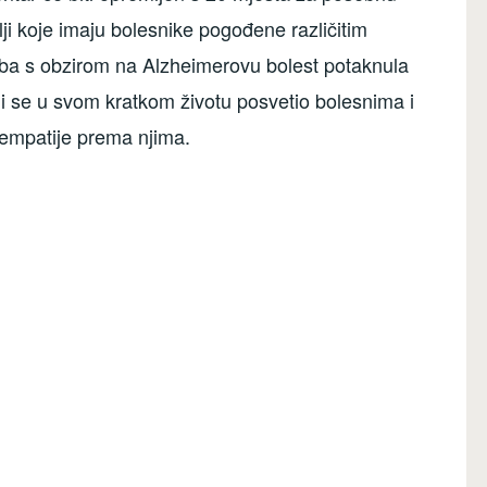
i koje imaju bolesnike pogođene različitim
ba s obzirom na Alzheimerovu bolest potaknula
koji se u svom kratkom životu posvetio bolesnima i
 empatije prema njima.