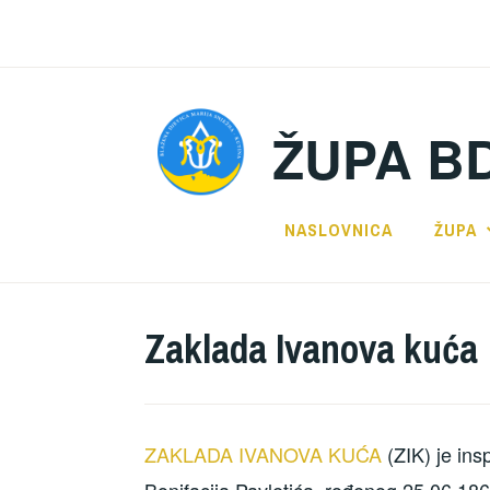
Preskoči
na
sadržaj
ŽUPA B
NASLOVNICA
ŽUPA
Zaklada Ivanova kuća
ZAKLADA IVANOVA KUĆA
(ZIK) je ins