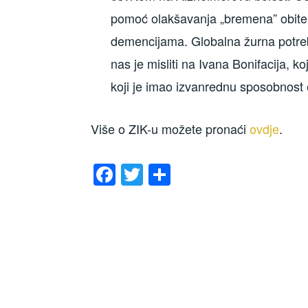
pomoć olakšavanja „bremena” obitelj
demencijama. Globalna žurna potre
nas je misliti na Ivana Bonifacija, 
koji je imao izvanrednu sposobnost
Više o ZIK-u možete pronaći
ovdje
.
F
T
S
a
wi
h
c
tt
ar
e
er
e
b
o
o