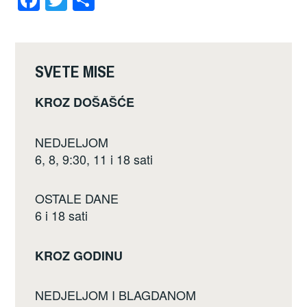
a
wi
h
c
tt
ar
e
er
e
SVETE MISE
b
KROZ DOŠAŠĆE
o
o
NEDJELJOM
k
6, 8, 9:30, 11 i 18 sati
OSTALE DANE
6 i 18 sati
KROZ GODINU
NEDJELJOM I BLAGDANOM