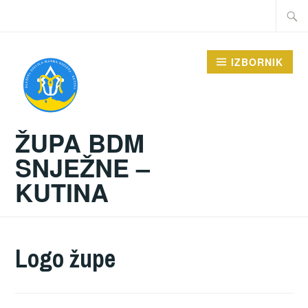
Preskoči
Traži:
na
sadržaj
IZBORNIK
ŽUPA BDM
SNJEŽNE –
KUTINA
Logo župe