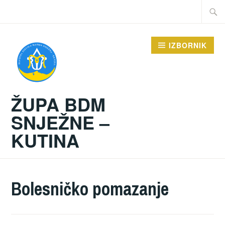
Preskoči
Traži:
na
sadržaj
IZBORNIK
ŽUPA BDM
SNJEŽNE –
KUTINA
Bolesničko pomazanje