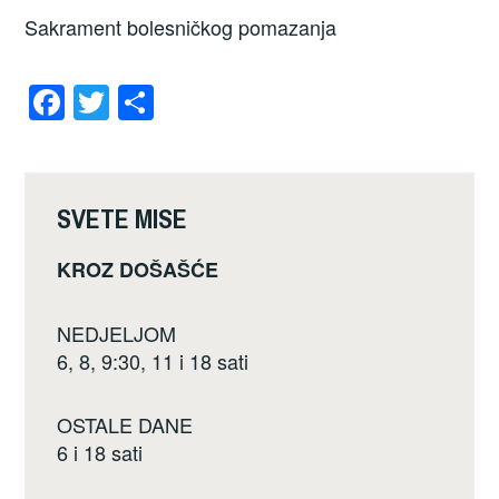
Sakrament bolesničkog pomazanja
F
T
S
a
wi
h
c
tt
ar
e
er
e
SVETE MISE
b
KROZ DOŠAŠĆE
o
o
NEDJELJOM
k
6, 8, 9:30, 11 i 18 sati
OSTALE DANE
6 i 18 sati