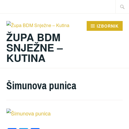
Preskoči
Traži:
na
sadržaj
IZBORNIK
ŽUPA BDM
SNJEŽNE –
KUTINA
Šimunova punica