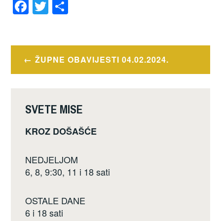
F
T
S
a
wi
h
c
tt
ar
e
er
e
Navigacija
ŽUPNE OBAVIJESTI 04.02.2024.
b
objava
o
o
SVETE MISE
k
KROZ DOŠAŠĆE
NEDJELJOM
6, 8, 9:30, 11 i 18 sati
OSTALE DANE
6 i 18 sati