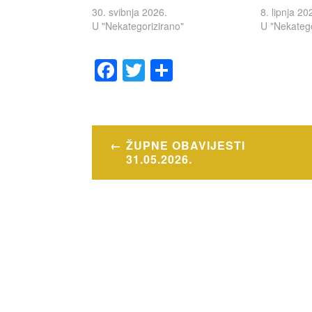
30. svibnja 2026.
8. lipnja 20
U "Nekategorizirano"
U "Nekatego
F
T
S
a
wi
h
OZNAČENO
c
tt
ar
OBAVIJESTI
e
er
e
Navigacija
ŽUPNE OBAVIJESTI
b
objava
31.05.2026.
o
o
k