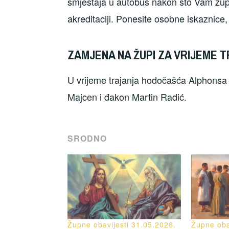
smještaja u autobus nakon što Vam župni
akreditaciji. Ponesite osobne iskaznice, 
ZAMJENA NA ŽUPI ZA VRIJEME
U vrijeme trajanja hodočašća Alphonsa i
Majcen i đakon Martin Radić.
SRODNO
Župne obavijesti 31.05.2026.
Župne oba