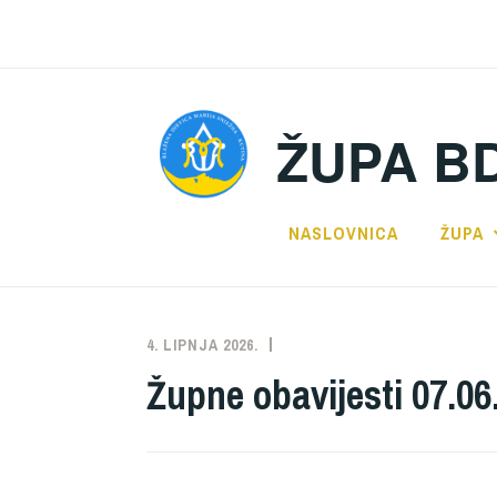
Preskoči
na
sadržaj
ŽUPA B
NASLOVNICA
ŽUPA
4. LIPNJA 2026.
ŽUPA
NEKATEGORIZIRANO
Župne obavijesti 07.06