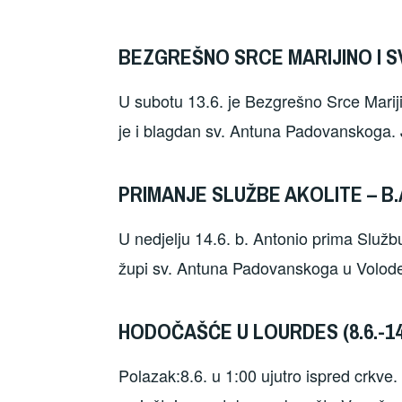
BEZGREŠNO SRCE MARIJINO I SV
U subotu 13.6. je Bezgrešno Srce Marijino
je i blagdan sv. Antuna Padovanskoga. J
PRIMANJE SLUŽBE AKOLITE – B.A
U nedjelju 14.6. b. Antonio prima Služb
župi sv. Antuna Padovanskoga u Voloder
HODOČAŠĆE U LOURDES (8.6.-14.
Polazak:8.6. u 1:00 ujutro ispred crkve.