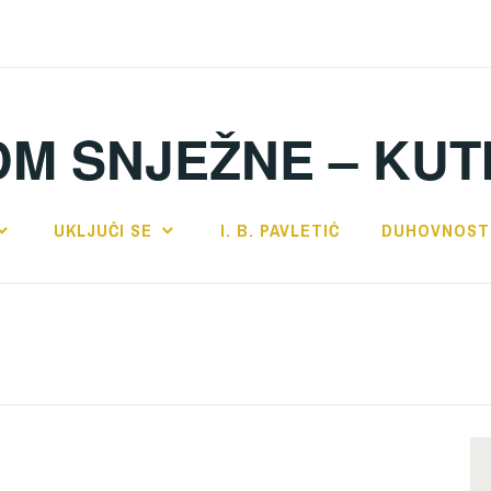
DM SNJEŽNE – KUT
UKLJUČI SE
I. B. PAVLETIĆ
DUHOVNOST