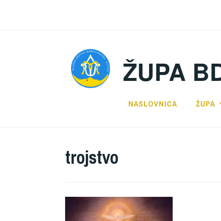
Preskoči
na
sadržaj
ŽUPA B
NASLOVNICA
ŽUPA
trojstvo