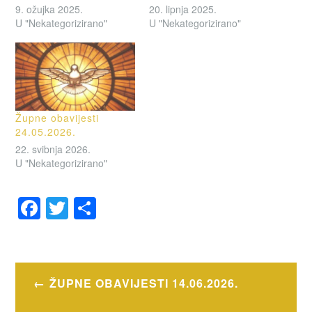
9. ožujka 2025.
20. lipnja 2025.
U "Nekategorizirano"
U "Nekategorizirano"
Župne obavijesti
24.05.2026.
22. svibnja 2026.
U "Nekategorizirano"
F
T
S
a
wi
h
OZNAČENO
c
tt
ar
OBAVIJESTI
e
er
e
Navigacija
ŽUPNE OBAVIJESTI 14.06.2026.
b
objava