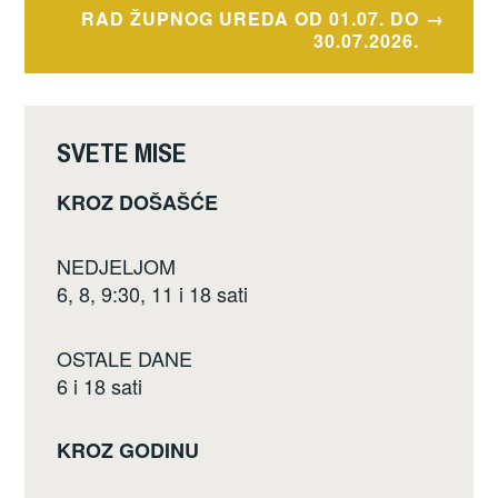
o
RAD ŽUPNOG UREDA OD 01.07. DO
o
30.07.2026.
k
SVETE MISE
KROZ DOŠAŠĆE
NEDJELJOM
6, 8, 9:30, 11 i 18 sati
OSTALE DANE
6 i 18 sati
KROZ GODINU