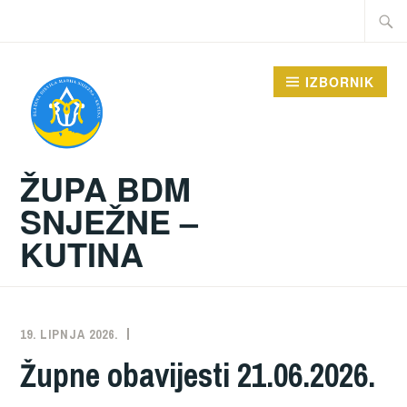
Preskoči
Traži:
na
sadržaj
IZBORNIK
ŽUPA BDM
SNJEŽNE –
KUTINA
19. LIPNJA 2026.
ŽUPA
NEKATEGORIZIRANO
Župne obavijesti 21.06.2026.