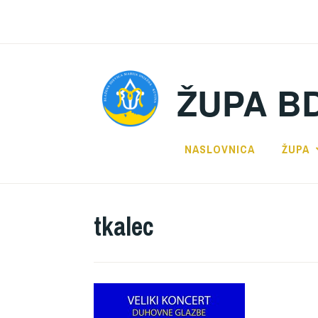
Preskoči
na
sadržaj
ŽUPA B
NASLOVNICA
ŽUPA
tkalec