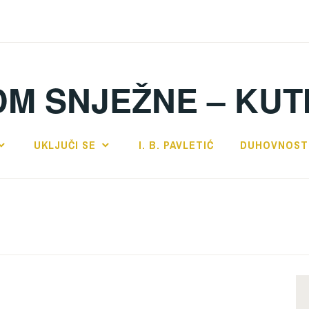
DM SNJEŽNE – KUT
UKLJUČI SE
I. B. PAVLETIĆ
DUHOVNOST