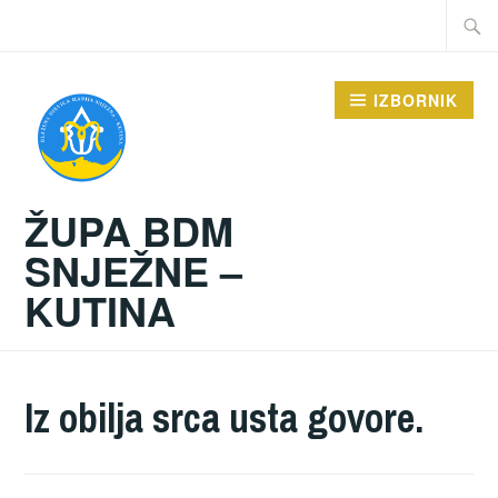
Preskoči
Traži:
na
sadržaj
IZBORNIK
ŽUPA BDM
SNJEŽNE –
KUTINA
Iz obilja srca usta govore.