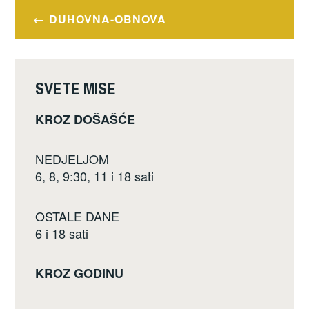
e
er
e
Navigacija
DUHOVNA-OBNOVA
b
objava
o
o
SVETE MISE
k
KROZ DOŠAŠĆE
NEDJELJOM
6, 8, 9:30, 11 i 18 sati
OSTALE DANE
6 i 18 sati
KROZ GODINU