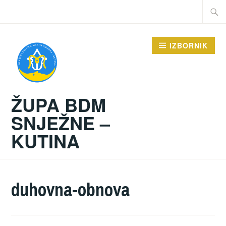
Preskoči
Traži:
na
sadržaj
IZBORNIK
ŽUPA BDM
SNJEŽNE –
KUTINA
duhovna-obnova