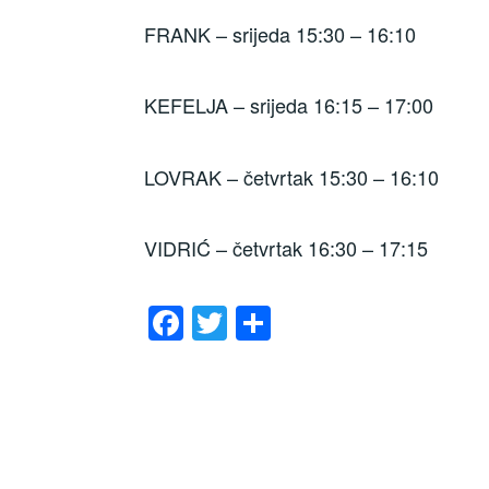
FRANK – srijeda 15:30 – 16:10
KEFELJA – srijeda 16:15 – 17:00
LOVRAK – četvrtak 15:30 – 16:10
VIDRIĆ – četvrtak 16:30 – 17:15
F
T
S
a
wi
h
c
tt
ar
e
er
e
b