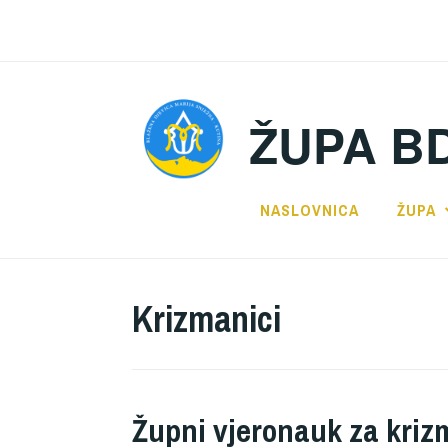
Preskoči
na
sadržaj
ŽUPA B
NASLOVNICA
ŽUPA
Krizmanici
Župni vjeronauk za krizm