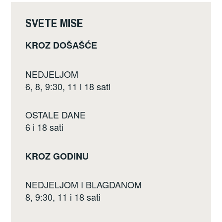
c
tt
ar
e
er
e
SVETE MISE
b
KROZ DOŠAŠĆE
o
o
NEDJELJOM
k
6, 8, 9:30, 11 i 18 sati
OSTALE DANE
6 i 18 sati
KROZ GODINU
NEDJELJOM I BLAGDANOM
8, 9:30, 11 i 18 sati