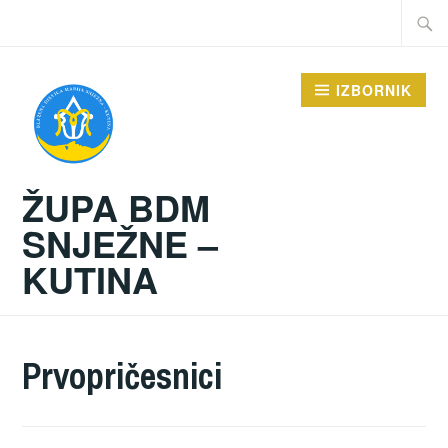
Preskoči
Traži:
na
sadržaj
IZBORNIK
ŽUPA BDM
SNJEŽNE –
KUTINA
Prvopričesnici