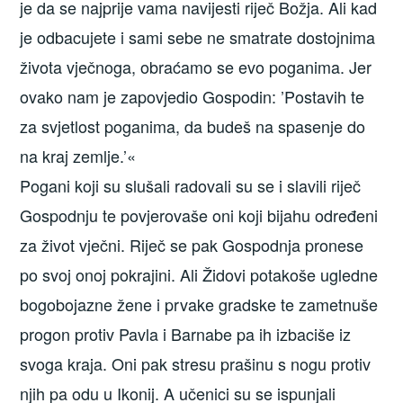
je da se najprije vama navijesti riječ Božja. Ali kad
je odbacujete i sami sebe ne smatrate dostojnima
života vječnoga, obraćamo se evo poganima. Jer
ovako nam je zapovjedio Gospodin: ’Postavih te
za svjetlost poganima, da budeš na spasenje do
na kraj zemlje.’«
Pogani koji su slušali radovali su se i slavili riječ
Gospodnju te povjerovaše oni koji bijahu određeni
za život vječni. Riječ se pak Gospodnja pronese
po svoj onoj pokrajini. Ali Židovi potakoše ugledne
bogobojazne žene i prvake gradske te zametnuše
progon protiv Pavla i Barnabe pa ih izbaciše iz
svoga kraja. Oni pak stresu prašinu s nogu protiv
njih pa odu u Ikonij. A učenici su se ispunjali