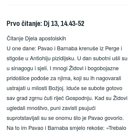
Prvo čitanje: Dj 13, 14.43-52
Čitanje Djela apostolskih
U one dane: Pavao i Barnaba krenuše iz Perge i
stigoše u Antiohiju pizidijsku. U dan subotni ušli su
u sinagogu i sjeli. I mnogi Židovi i bogobojazne
pridošlice pođoše za njima, koji su ih nagovarali
ustrajati u milosti Božjoj. Iduće se subote gotovo
sav grad zgrnu čuti riječ Gospodnju. Kad su Židovi
ugledali mnoštvo, puni zavisti psujući
suprotstavljali su se onomu što je Pavao govorio.
Na to im Pavao i Barnaba smjelo rekoše: »Trebalo