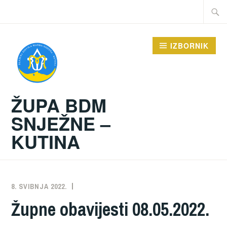
Preskoči
Traži:
na
sadržaj
IZBORNIK
ŽUPA BDM
SNJEŽNE –
KUTINA
8. SVIBNJA 2022.
ŽUPA
NEKATEGORIZIRANO
Župne obavijesti 08.05.2022.