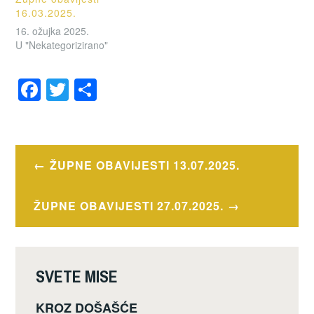
16.03.2025.
16. ožujka 2025.
U "Nekategorizirano"
F
T
S
a
wi
h
OZNAČENO
c
tt
ar
OBAVIJESTI
e
er
e
Navigacija
ŽUPNE OBAVIJESTI 13.07.2025.
b
objava
o
ŽUPNE OBAVIJESTI 27.07.2025.
o
k
SVETE MISE
KROZ DOŠAŠĆE