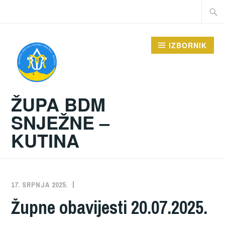
Preskoči
Traži:
na
sadržaj
IZBORNIK
ŽUPA BDM
SNJEŽNE –
KUTINA
17. SRPNJA 2025.
ŽUPA
NEKATEGORIZIRANO
Župne obavijesti 20.07.2025.