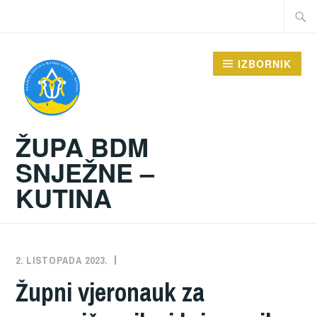
Preskoči
Traži:
na
sadržaj
IZBORNIK
ŽUPA BDM
SNJEŽNE –
KUTINA
2. LISTOPADA 2023.
ŽUPA
NEKATEGORIZIRANO
Župni vjeronauk za