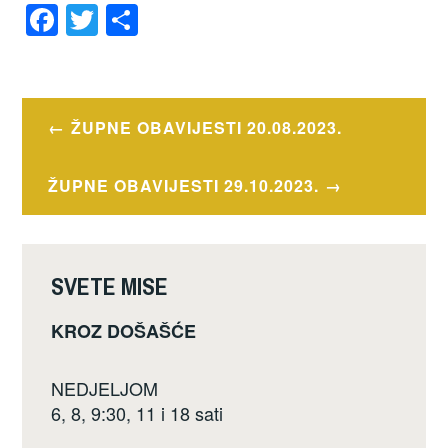
F
T
S
a
wi
h
c
tt
ar
e
er
e
Navigacija
ŽUPNE OBAVIJESTI 20.08.2023.
b
objava
o
ŽUPNE OBAVIJESTI 29.10.2023.
o
k
SVETE MISE
KROZ DOŠAŠĆE
NEDJELJOM
6, 8, 9:30, 11 i 18 sati