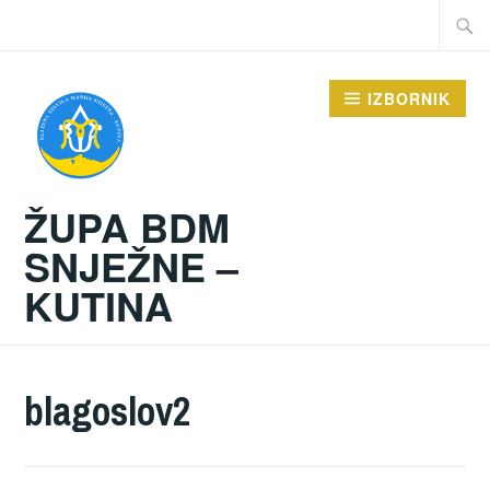
Preskoči
Traži:
na
sadržaj
IZBORNIK
ŽUPA BDM
SNJEŽNE –
KUTINA
blagoslov2