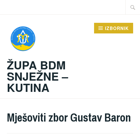
Preskoči
Traži:
na
sadržaj
IZBORNIK
ŽUPA BDM
SNJEŽNE –
KUTINA
Mješoviti zbor Gustav Baron