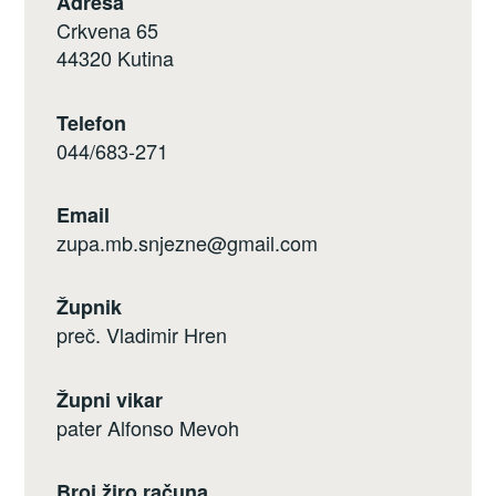
Adresa
Crkvena 65
44320 Kutina
Telefon
044/683-271
Email
zupa.mb.snjezne@gmail.com
Župnik
preč. Vladimir Hren
Župni vikar
pater Alfonso Mevoh
Broj žiro računa