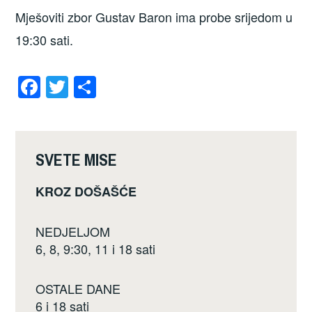
Mješoviti zbor Gustav Baron ima probe srijedom u
19:30 sati.
F
T
S
a
wi
h
c
tt
ar
e
er
e
SVETE MISE
b
KROZ DOŠAŠĆE
o
o
NEDJELJOM
k
6, 8, 9:30, 11 i 18 sati
OSTALE DANE
6 i 18 sati