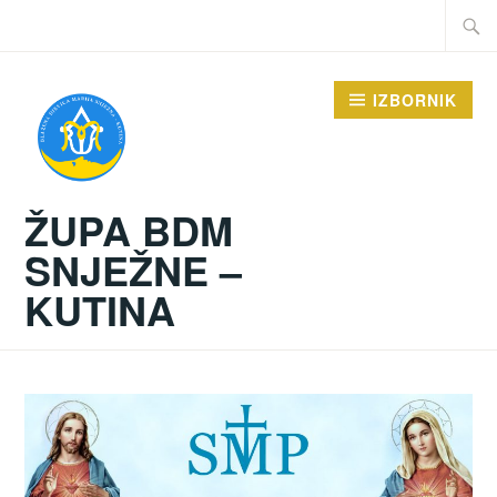
Preskoči
Traži:
na
sadržaj
IZBORNIK
ŽUPA BDM
SNJEŽNE –
KUTINA