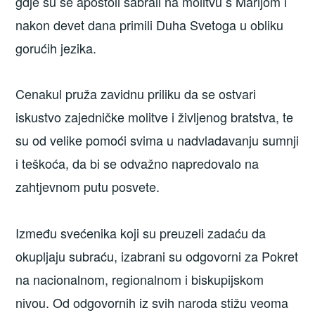
gdje su se apostoli sabrali na molitvu s Marijom i
nakon devet dana primili Duha Svetoga u obliku
gorućih jezika.
Cenakul pruža zavidnu priliku da se ostvari
iskustvo zajedničke molitve i življenog bratstva, te
su od velike pomoći svima u nadvladavanju sumnji
i teškoća, da bi se odvažno napredovalo na
zahtjevnom putu posvete.
Između svećenika koji su preuzeli zadaću da
okupljaju subraću, izabrani su odgovorni za Pokret
na nacionalnom, regionalnom i biskupijskom
nivou. Od odgovornih iz svih naroda stižu veoma