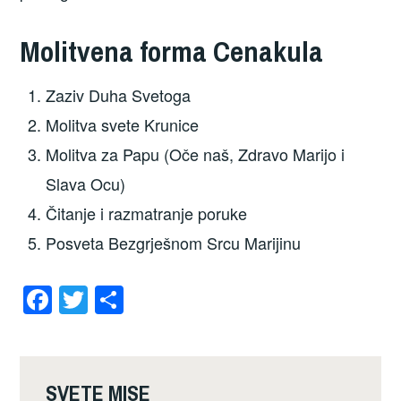
Molitvena forma Cenakula
Zaziv Duha Svetoga
Molitva svete Krunice
Molitva za Papu (Oče naš, Zdravo Marijo i
Slava Ocu)
Čitanje i razmatranje poruke
Posveta Bezgrješnom Srcu Marijinu
F
T
S
a
wi
h
c
tt
ar
e
er
e
SVETE MISE