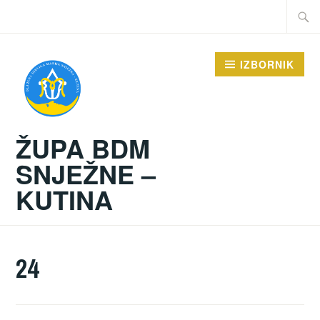
Preskoči
Traži:
na
sadržaj
IZBORNIK
ŽUPA BDM
SNJEŽNE –
KUTINA
24