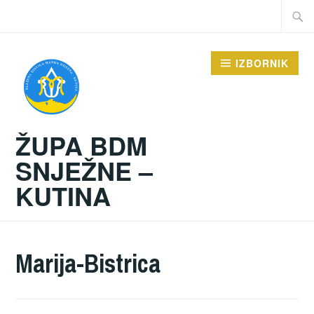
Preskoči
Traži:
na
sadržaj
IZBORNIK
ŽUPA BDM
SNJEŽNE –
KUTINA
Marija-Bistrica