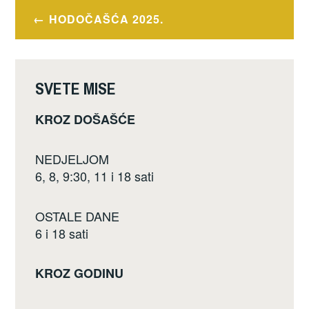
e
er
e
Navigacija
HODOČAŠĆA 2025.
b
objava
o
o
SVETE MISE
k
KROZ DOŠAŠĆE
NEDJELJOM
6, 8, 9:30, 11 i 18 sati
OSTALE DANE
6 i 18 sati
KROZ GODINU