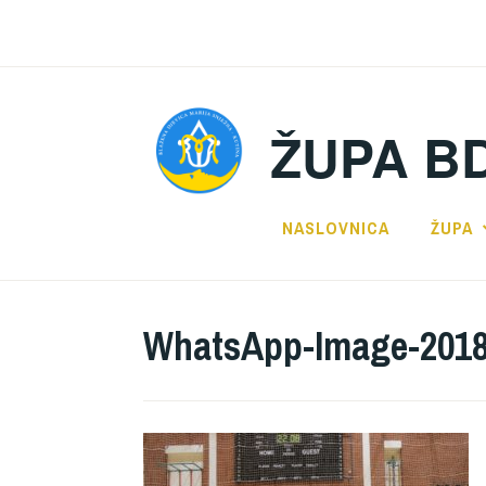
Preskoči
na
sadržaj
ŽUPA B
NASLOVNICA
ŽUPA
WhatsApp-Image-2018-