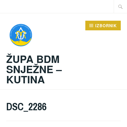
Preskoči
Traži:
na
sadržaj
IZBORNIK
ŽUPA BDM
SNJEŽNE –
KUTINA
DSC_2286