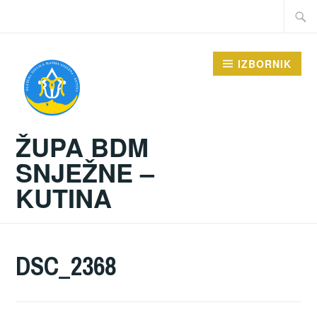
Preskoči
Traži:
na
sadržaj
IZBORNIK
ŽUPA BDM
SNJEŽNE –
KUTINA
DSC_2368