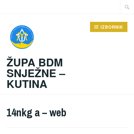
Preskoči
Traži:
na
sadržaj
IZBORNIK
ŽUPA BDM
SNJEŽNE –
KUTINA
14nkg a – web