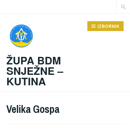
Preskoči
Traži:
na
sadržaj
IZBORNIK
ŽUPA BDM
SNJEŽNE –
KUTINA
Velika Gospa