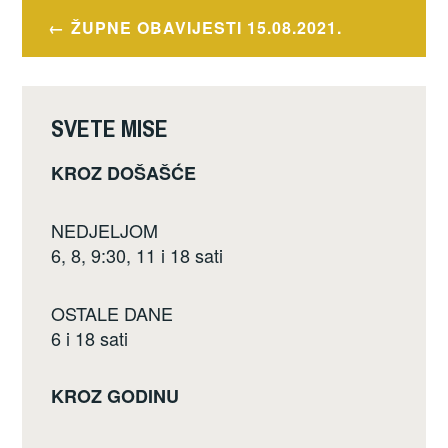
e
er
e
Navigacija
ŽUPNE OBAVIJESTI 15.08.2021.
b
objava
o
o
SVETE MISE
k
KROZ DOŠAŠĆE
NEDJELJOM
6, 8, 9:30, 11 i 18 sati
OSTALE DANE
6 i 18 sati
KROZ GODINU