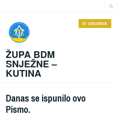
Preskoči
Traži:
na
sadržaj
IZBORNIK
ŽUPA BDM
SNJEŽNE –
KUTINA
Danas se ispunilo ovo
Pismo.