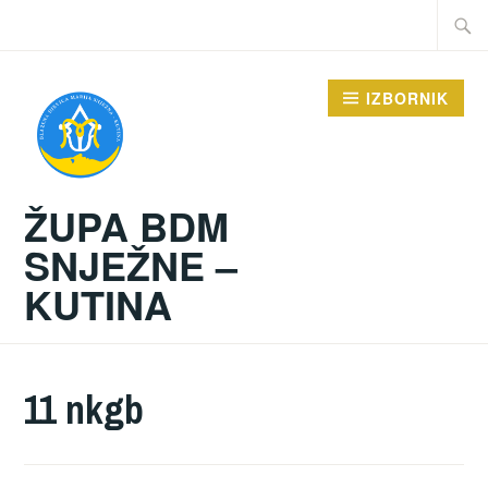
Preskoči
Traži:
na
sadržaj
IZBORNIK
ŽUPA BDM
SNJEŽNE –
KUTINA
11 nkgb