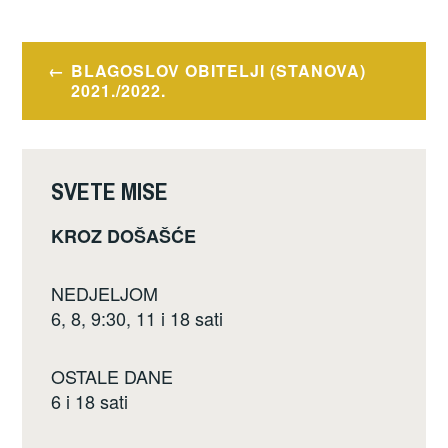
c
tt
ar
e
er
e
Navigacija
BLAGOSLOV OBITELJI (STANOVA)
b
objava
2021./2022.
o
o
k
SVETE MISE
KROZ DOŠAŠĆE
NEDJELJOM
6, 8, 9:30, 11 i 18 sati
OSTALE DANE
6 i 18 sati