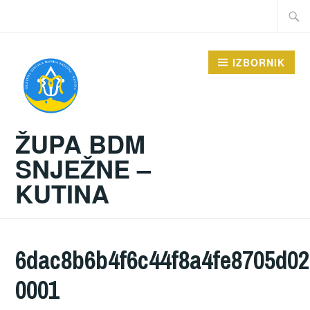
Preskoči
Traži:
na
sadržaj
IZBORNIK
ŽUPA BDM
SNJEŽNE –
KUTINA
6dac8b6b4f6c44f8a4fe8705d02
0001