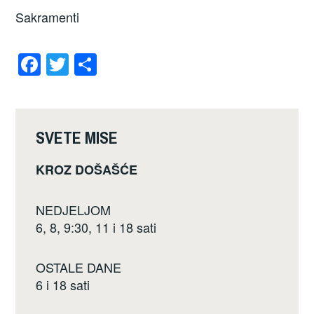
Sakramenti
F
T
S
a
wi
h
c
tt
ar
e
er
e
SVETE MISE
b
KROZ DOŠAŠĆE
o
o
NEDJELJOM
k
6, 8, 9:30, 11 i 18 sati
OSTALE DANE
6 i 18 sati