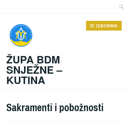
Preskoči
Traži:
na
sadržaj
IZBORNIK
ŽUPA BDM
SNJEŽNE –
KUTINA
Sakramenti i pobožnosti