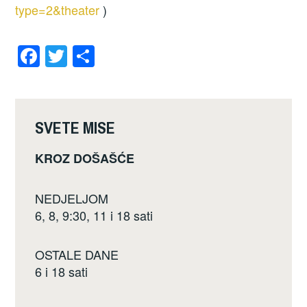
type=2&theater
)
F
T
S
a
wi
h
c
tt
ar
e
er
e
SVETE MISE
b
KROZ DOŠAŠĆE
o
o
NEDJELJOM
k
6, 8, 9:30, 11 i 18 sati
OSTALE DANE
6 i 18 sati