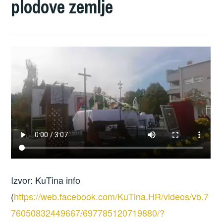
plodove zemlje
Izvor: KuTina info
(
https://web.facebook.com/KuTina.HR/videos/vb.7
76050832449667/697785120719880/?