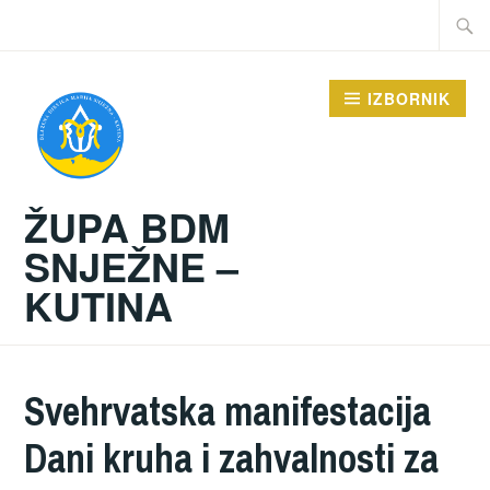
Preskoči
Traži:
na
sadržaj
IZBORNIK
ŽUPA BDM
SNJEŽNE –
KUTINA
Svehrvatska manifestacija
Dani kruha i zahvalnosti za