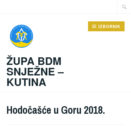
Preskoči
Traži:
na
sadržaj
IZBORNIK
ŽUPA BDM
SNJEŽNE –
KUTINA
Hodočašće u Goru 2018.