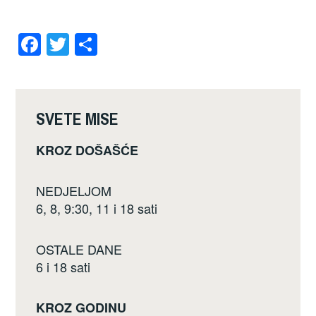
F
T
S
a
wi
h
c
tt
ar
e
er
e
SVETE MISE
b
KROZ DOŠAŠĆE
o
o
NEDJELJOM
k
6, 8, 9:30, 11 i 18 sati
OSTALE DANE
6 i 18 sati
KROZ GODINU