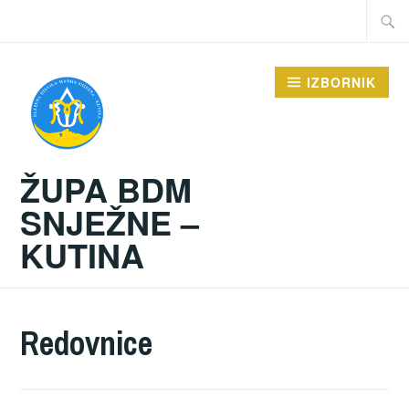
Preskoči
Traži:
na
sadržaj
IZBORNIK
ŽUPA BDM
SNJEŽNE –
KUTINA
Redovnice