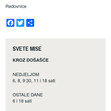
Redovnice
F
T
S
a
wi
h
c
tt
ar
e
er
e
SVETE MISE
b
KROZ DOŠAŠĆE
o
o
NEDJELJOM
k
6, 8, 9:30, 11 i 18 sati
OSTALE DANE
6 i 18 sati