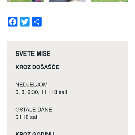
F
T
S
a
wi
h
c
tt
ar
e
er
e
SVETE MISE
b
KROZ DOŠAŠĆE
o
o
NEDJELJOM
k
6, 8, 9:30, 11 i 18 sati
OSTALE DANE
6 i 18 sati
KROZ GODINU