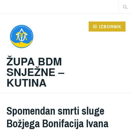
Preskoči
Traži:
na
sadržaj
IZBORNIK
ŽUPA BDM
SNJEŽNE –
KUTINA
Spomendan smrti sluge
Božjega Bonifacija Ivana