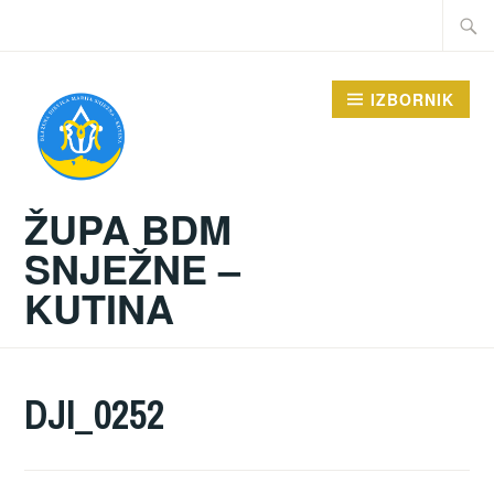
Preskoči
Traži:
na
sadržaj
IZBORNIK
ŽUPA BDM
SNJEŽNE –
KUTINA
DJI_0252