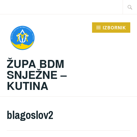
Preskoči
Traži:
na
sadržaj
IZBORNIK
ŽUPA BDM
SNJEŽNE –
KUTINA
blagoslov2