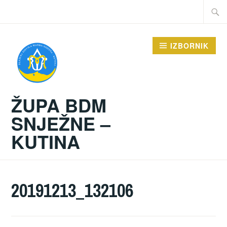
Preskoči
Traži:
na
sadržaj
IZBORNIK
ŽUPA BDM
SNJEŽNE –
KUTINA
20191213_132106